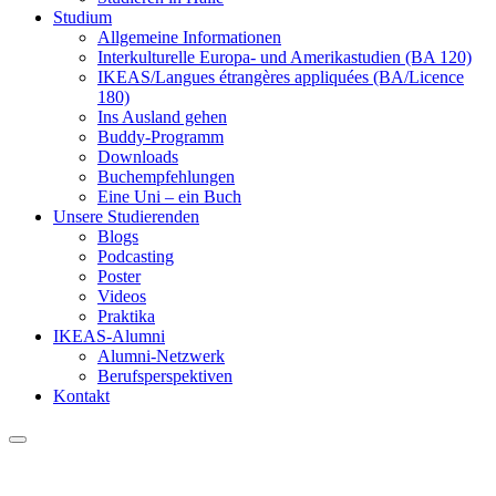
Studium
Allgemeine Informationen
Interkulturelle Europa- und Amerikastudien (BA 120)
IKEAS/Langues étrangères appliquées (BA/Licence
180)
Ins Ausland gehen
Buddy-Programm
Downloads
Buchempfehlungen
Eine Uni – ein Buch
Unsere Studierenden
Blogs
Podcasting
Poster
Videos
Praktika
IKEAS-Alumni
Alumni-Netzwerk
Berufsperspektiven
Kontakt