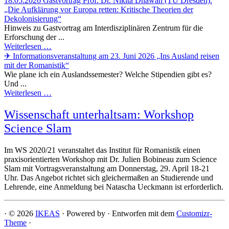
18.05.2026 Gastvortrag Prof. Dr. Nikita Dhawan (TU Dresden):
„Die Aufklärung vor Europa retten: Kritische Theorien der
Dekolonisierung“
Hinweis zu Gastvortrag am Interdisziplinären Zentrum für die
Erforschung der ...
Weiterlesen …
✈ Informationsveranstaltung am 23. Juni 2026 „Ins Ausland reisen
mit der Romanistik“
Wie plane ich ein Auslandssemester? Welche Stipendien gibt es?
Und ...
Weiterlesen …
Wissenschaft unterhaltsam: Workshop
Science Slam
Im WS 2020/21 veranstaltet das Institut für Romanistik einen
praxisorientierten Workshop mit Dr. Julien Bobineau zum Science
Slam mit Vortragsveranstaltung am Donnerstag, 29. April 18-21
Uhr. Das Angebot richtet sich gleichermaßen an Studierende und
Lehrende, eine Anmeldung bei Natascha Ueckmann ist erforderlich.
·
© 2026
IKEAS
·
Powered by
·
Entworfen mit dem
Customizr-
Theme
·