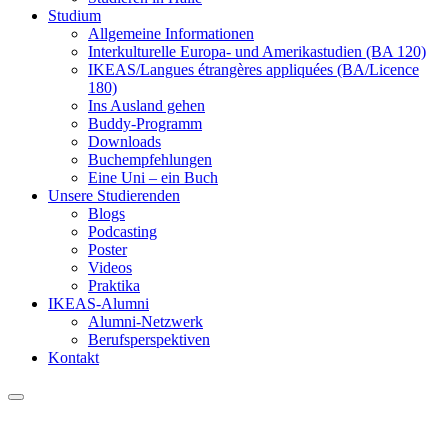
Studium
Allgemeine Informationen
Interkulturelle Europa- und Amerikastudien (BA 120)
IKEAS/Langues étrangères appliquées (BA/Licence
180)
Ins Ausland gehen
Buddy-Programm
Downloads
Buchempfehlungen
Eine Uni – ein Buch
Unsere Studierenden
Blogs
Podcasting
Poster
Videos
Praktika
IKEAS-Alumni
Alumni-Netzwerk
Berufsperspektiven
Kontakt