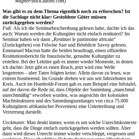
Wagner/stock.adobe.com)
Was gibt es zu dem Thema eigentlich noch zu erforschen? Ist
die Sachlage nicht klar: Gestohlene Güter müssen
zurückgegeben werden?
Fuß:
Als ich die Seminarbeschreibung gelesen habe, dachte ich das
auch: Warum werden die Kulturgüter nicht einfach restituiert? Im
Seminar haben wir dann „Restituer le patrimoine africain“
(Zurückgeben) von Felwine Sarr und Bénédicte Savoy gelesen.
Emmanuel Macron hatte die beiden beauftragt, einen offiziellen
Restitutionsbericht für französische, geraubte Kulturgüter zu
erstellen. Bei der Lektüre gab es immer wieder Momente, in denen
ich dachte: Jetzt gibt es einen Bruch, jetzt wird eine Welle
losgetreten – aber Taten folgten keine. Allein davon zu lesen, war
extrem frustrierend. Im Grunde drehen wir uns seit Jahrzehnten im
Kreis. Auch im Humboldt-Forum gab es zum Beispiel eine Infotafel,
auf der davon die Rede ist, dass Objekte der Sammlung „manchmal
unrechtmäßig“ erworben wurden, was angesichts der kolonialen
Machtstrukturen und des Sammlungsumfanges von circa 75.000
Kulturgütern afrikanischer Provenienz eine Untertreibung und
Verzerrung darstellt.
Ueckmann:
Man denkt immer, wenn es um solche Unrechtskontexte
geht, dass die Dinge einfach zurückgegeben werden sollten. Aber
dann wird dieses Unrecht immer wieder verschleppt, vergessen und