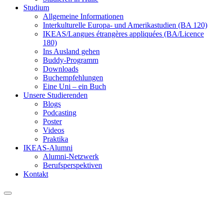
Studium
Allgemeine Informationen
Interkulturelle Europa- und Amerikastudien (BA 120)
IKEAS/Langues étrangères appliquées (BA/Licence
180)
Ins Ausland gehen
Buddy-Programm
Downloads
Buchempfehlungen
Eine Uni – ein Buch
Unsere Studierenden
Blogs
Podcasting
Poster
Videos
Praktika
IKEAS-Alumni
Alumni-Netzwerk
Berufsperspektiven
Kontakt