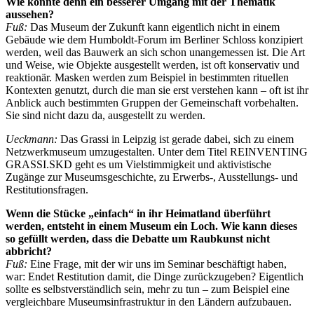
Wie könnte denn ein besserer Umgang mit der Thematik
aussehen?
Fuß:
Das Museum der Zukunft kann eigentlich nicht in einem
Gebäude wie dem Humboldt-Forum im Berliner Schloss konzipiert
werden, weil das Bauwerk an sich schon unangemessen ist. Die Art
und Weise, wie Objekte ausgestellt werden, ist oft konservativ und
reaktionär. Masken werden zum Beispiel in bestimmten rituellen
Kontexten genutzt, durch die man sie erst verstehen kann – oft ist ihr
Anblick auch bestimmten Gruppen der Gemeinschaft vorbehalten.
Sie sind nicht dazu da, ausgestellt zu werden.
Ueckmann:
Das Grassi in Leipzig ist gerade dabei, sich zu einem
Netzwerkmuseum umzugestalten. Unter dem Titel REINVENTING
GRASSI.SKD geht es um Vielstimmigkeit und aktivistische
Zugänge zur Museumsgeschichte, zu Erwerbs-, Ausstellungs- und
Restitutionsfragen.
Wenn die Stücke „einfach“ in ihr Heimatland überführt
werden, entsteht in einem Museum ein Loch. Wie kann dieses
so gefüllt werden, dass die Debatte um Raubkunst nicht
abbricht?
Fuß:
Eine Frage, mit der wir uns im Seminar beschäftigt haben,
war: Endet Restitution damit, die Dinge zurückzugeben? Eigentlich
sollte es selbstverständlich sein, mehr zu tun – zum Beispiel eine
vergleichbare Museumsinfrastruktur in den Ländern aufzubauen.