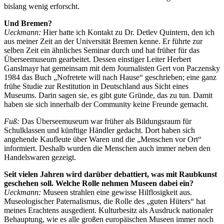
bislang wenig erforscht.
Und Bremen?
Ueckmann:
Hier hatte ich Kontakt zu Dr. Detlev Quintern, den ich
aus meiner Zeit an der Universität Bremen kenne. Er führte zur
selben Zeit ein ähnliches Seminar durch und hat früher für das
Überseemuseum gearbeitet. Dessen einstiger Leiter Herbert
Ganslmayr hat gemeinsam mit dem Journalisten Gert von Paczensky
1984 das Buch „Nofretete will nach Hause“ geschrieben; eine ganz
frühe Studie zur Restitution in Deutschland aus Sicht eines
Museums. Darin sagen sie, es gibt gute Gründe, das zu tun. Damit
haben sie sich innerhalb der Community keine Freunde gemacht.
Fuß:
Das Überseemuseum war früher als Bildungsraum für
Schulklassen und künftige Händler gedacht. Dort haben sich
angehende Kaufleute über Waren und die „Menschen vor Ort“
informiert. Deshalb wurden die Menschen auch immer neben den
Handelswaren gezeigt.
Seit vielen Jahren wird darüber debattiert, was mit Raubkunst
geschehen soll. Welche Rolle nehmen Museen dabei ein?
Ueckmann:
Museen strahlen eine gewisse Hilflosigkeit aus.
Museologischer Paternalismus, die Rolle des „guten Hüters“ hat
meines Erachtens ausgedient. Kulturbesitz als Ausdruck nationaler
Behauptung, wie es alle großen europäischen Museen immer noch