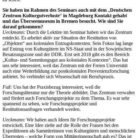
Sie haben im Rahmen des Seminars auch mit dem
„
Deutschen
Zentrum Kulturgutverluste
“
in Magdeburg Kontakt gehabt
und das Überseemuseum in Bremen besucht. Wie sind Sie
darauf gekommen?
Ueckmann:
Durch die Lektüre im Seminar haben wir das Zentrum
entdeckt. Es arbeitet aktiv zur Situation der Restitution von
„Objekten“ aus kolonialen Entzugskontexten. Sein Fokus lag lange
auf Entzug von Kulturgütern im NS-Staat und in der Sowjetischen
Besatzungszone und der DDR. Erst seit 2018 gibt es den Bereich
„Kultur- und Sammlungsgut aus kolonialen Kontexten“. Das hat
uns sehr interessiert, weil das Zentrum mit der Freien Universität
auch eine Weiterbildung zur postkolonialen Provenienzforschung
anbietet. So verbindet sich Wissenschaft mit Berufspraxis.
Fuß:
Uns hat der Praxisbezug interessiert, weil die
Forschungsliteratur nur die Theorie abbildet. Das Zentrum verwaltet
und fördert auch Forschungsprojekte zu dem Thema. Es war sehr
spannend zu sehen, wie Forschungsprojekte und
Restitutionsanfragen verhandelt werden.
Ueckmann:
Wir haben auch Ideen für Forschungsprojekte
entwickelt. Eine Idee zielte auf die Rolle der Frauen bei den
Expeditionen als Sammlerinnen von Kulturgütern und menschlichen
Überresten – welche Form von Mittäterinnenschaft gab es? Das ist