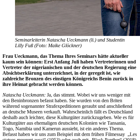
Seminarleiterin Natascha Ueckmann (li.) und Studentin
Lilly Fuß (Foto: Maike Glöckner)
Frau Ueckmann, das Thema Ihres Seminars hätte aktueller
kaum sein können: Erst Anfang Juli haben Vertreterinnen und
Vertreter der nigerianischen und der deutschen Regierung eine
Absichtserklärung unterzeichnet, in der geregelt ist, wie
zahlreiche Bronzen des einstigen Königreichs Benin zurück in
ihre Heimat gebracht werden können.
Natascha Ueckmann:
Ja, das stimmt. Wobei wir uns weniger mit
den Beninbronzen befasst haben. Sie wurden von den Briten
während sogenannter Strafexpeditionen geraubt und anschließend
an deutsche Museen verkauft. Wahrscheinlich fällt es Deutschland
deshalb auch leichter, diese Kulturgüter zurückzugeben. Wie es für
Kulturgüter aus ehemaligen deutschen Kolonien wie Tansania,
Togo, Namibia und Kamerun aussieht, ist ein anderes Thema.
Befasst haben wir uns zum Beispiel mit dem frühen Filmessay „Les
statues meurent aussi“ (1953) oder auch mit „Black Panther“ (2018),