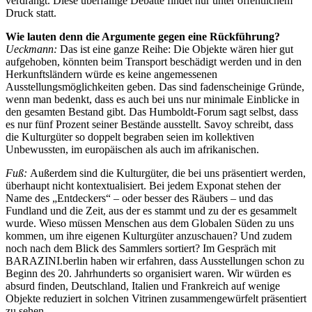
verdrängt. Diese überfällige Debatte findet nur unter öffentlichem
Druck statt.
Wie lauten denn die Argumente gegen eine Rückführung?
Ueckmann:
Das ist eine ganze Reihe: Die Objekte wären hier gut
aufgehoben, könnten beim Transport beschädigt werden und in den
Herkunftsländern würde es keine angemessenen
Ausstellungsmöglichkeiten geben. Das sind fadenscheinige Gründe,
wenn man bedenkt, dass es auch bei uns nur minimale Einblicke in
den gesamten Bestand gibt. Das Humboldt-Forum sagt selbst, dass
es nur fünf Prozent seiner Bestände ausstellt. Savoy schreibt, dass
die Kulturgüter so doppelt begraben seien im kollektiven
Unbewussten, im europäischen als auch im afrikanischen.
Fuß:
Außerdem sind die Kulturgüter, die bei uns präsentiert werden,
überhaupt nicht kontextualisiert. Bei jedem Exponat stehen der
Name des „Entdeckers“ – oder besser des Räubers – und das
Fundland und die Zeit, aus der es stammt und zu der es gesammelt
wurde. Wieso müssen Menschen aus dem Globalen Süden zu uns
kommen, um ihre eigenen Kulturgüter anzuschauen? Und zudem
noch nach dem Blick des Sammlers sortiert? Im Gespräch mit
BARAZINI.berlin haben wir erfahren, dass Ausstellungen schon zu
Beginn des 20. Jahrhunderts so organisiert waren. Wir würden es
absurd finden, Deutschland, Italien und Frankreich auf wenige
Objekte reduziert in solchen Vitrinen zusammengewürfelt präsentiert
zu sehen.