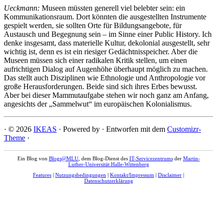
Ueckmann:
Museen müssten generell viel belebter sein: ein
Kommunikationsraum. Dort könnten die ausgestellten Instrumente
gespielt werden, sie sollten Orte für Bildungsangebote, für
Austausch und Begegnung sein – im Sinne einer Public History. Ich
denke insgesamt, dass materielle Kultur, dekolonial ausgestellt, sehr
wichtig ist, denn es ist ein riesiger Gedächtnisspeicher. Aber die
Museen müssen sich einer radikalen Kritik stellen, um einen
aufrichtigen Dialog auf Augenhöhe überhaupt möglich zu machen.
Das stellt auch Disziplinen wie Ethnologie und Anthropologie vor
große Herausforderungen. Beide sind sich ihres Erbes bewusst.
Aber bei dieser Mammutaufgabe stehen wir noch ganz am Anfang,
angesichts der „Sammelwut“ im europäischen Kolonialismus.
·
© 2026
IKEAS
·
Powered by
·
Entworfen mit dem
Customizr-
Theme
·
Ein Blog von
Blogs@MLU
, dem Blog-Dienst des
IT-Servicezentrums
der
Martin-
Luther-Universität Halle-Wittenberg
Features
|
Nutzungsbedingungen
|
Kontakt/Impressum
|
Disclaimer
|
Datenschutzerklärung